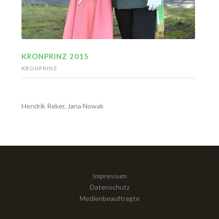
KRONPRINZ 2015
KRONPRINZ
Hendrik Reker, Jana Nowak
Impressum
Datenschutz
Medienbeauftragte