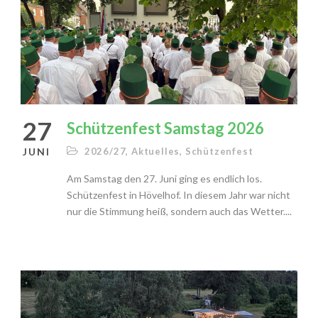
27
Schützenfest Samstag 2026
JUNI
2026/27
,
Aktuelles
,
Schützenfest
Am Samstag den 27. Juni ging es endlich los.
Schützenfest in Hövelhof. In diesem Jahr war nicht
nur die Stimmung heiß, sondern auch das Wetter....