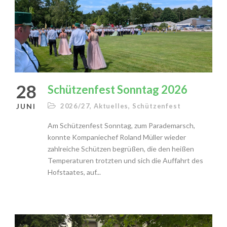
28
Schützenfest Sonntag 2026
JUNI
2026/27
,
Aktuelles
,
Schützenfest
Am Schützenfest Sonntag, zum Parademarsch,
konnte Kompaniechef Roland Müller wieder
zahlreiche Schützen begrüßen, die den heißen
Temperaturen trotzten und sich die Auffahrt des
Hofstaates, auf...