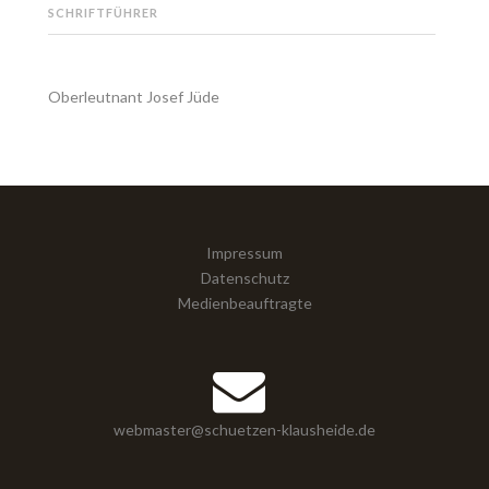
SCHRIFTFÜHRER
Oberleutnant Josef Jüde
Impressum
Datenschutz
Medienbeauftragte
webmaster@schuetzen-klausheide.de