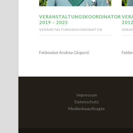
VERANSTALTUNGSKOORDINATOR
VER
2019 – 2025
2012
VERANSTALTUNGSKOORDINATOR
VERA
Feldwebel Andrea Girgenti
Feldw
Impressum
Datenschutz
Medienbeauftragte