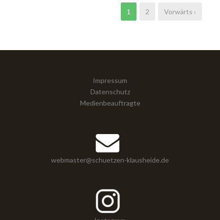
1
2
Vorwärts ›
Impressum
Datenschutz
Medienbeauftragte
webmaster@schuetzen-klausheide.de