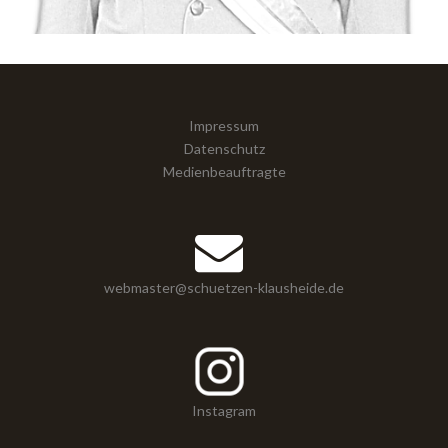
Impressum
Datenschutz
Medienbeauftragte
webmaster@schuetzen-klausheide.de
Instagram